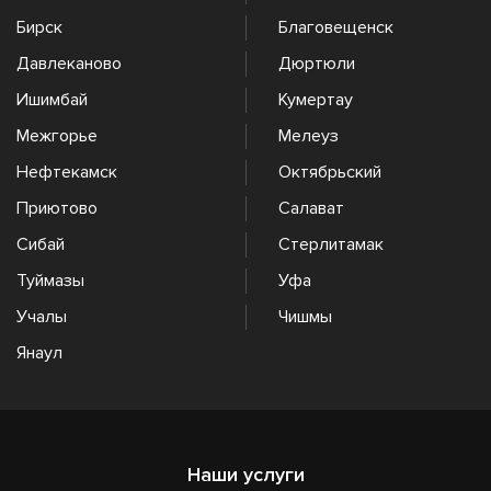
Бирск
Благовещенск
Давлеканово
Дюртюли
Ишимбай
Кумертау
Межгорье
Мелеуз
Нефтекамск
Октябрьский
Приютово
Салават
Сибай
Стерлитамак
Туймазы
Уфа
Учалы
Чишмы
Янаул
Наши услуги