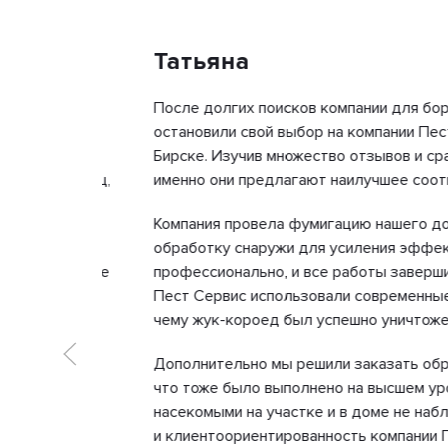
Татьяна
 нашем
После долгих поисков компании для борьбы с
ания
остановили свой выбор на компании Пест Серви
ест
Бирске. Изучив множество отзывов и сравнив ц
в месяц,
именно они предлагают наилучшее соотношение
Компания провела фумигацию нашего дома, а 
тивно,
обработку снаружи для усиления эффекта. Пр
ственные
профессионально, и все работы завершились с
екущих
Пест Сервис использовали современные и без
а
чему жук-короед был успешно уничтожен.
ании
Дополнительно мы решили заказать обработку 
что тоже было выполнено на высшем уровне. С
улерах
насекомыми на участке и в доме не наблюдалос
еденной
и клиентоориентированность компании Пест С