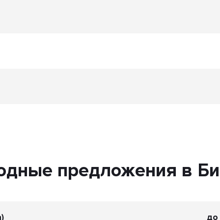
одные предложения в Би
)
до