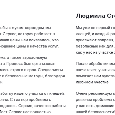
Людмила Степа
 жуком-короедом, мы
Мы уже не первый год зака
с, которая работает в
клещей, и каждый раз оста
ены, нам показалось, что
приезжают вовремя, работа
 цены и качества услуг.
безопасные как для людей, 
как у нас на участке живет 
также аэрозольную
оцесс был организован
После обработки мы не вст
трого в срок. Специалисты
впечатляет, учитывая актив
опасные методы, благодаря
помогает нам чувствовать с
любимом участке.
нашего участка от клещей,
Очень рекомендую компани
 тех пор проблемы с
решение проблемы с клещам
ь. Сервис, качество работы
у вас есть домашние животн
ервис нас полностью
нашей безопасности!