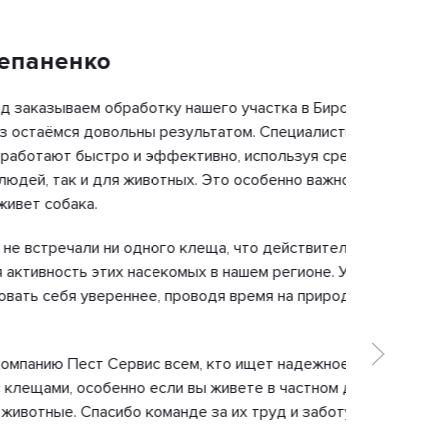
ненко
Альб
зываем обработку нашего участка в Бирске от
Выражае
ёмся довольны результатом. Специалисты
находит
ют быстро и эффективно, используя средства,
магазин
так и для животных. Это особенно важно, так
консуль
собака.
ночное в
знанием
речали ни одного клеща, что действительно
рекомен
ность этих насекомых в нашем регионе. Услуга
обработ
ебя увереннее, проводя время на природе на
Большое
ю Пест Сервис всем, кто ищет надежное
и, особенно если вы живете в частном доме и
ые. Спасибо команде за их труд и заботу о