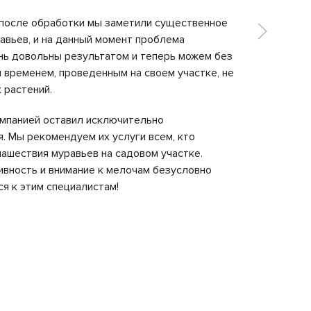
решение
 после обработки мы заметили существенное
у вас ес
авьев, и на данный момент проблема
нашей б
нь довольны результатом и теперь можем без
 временем, проведенным на своем участке, не
 растений.
компанией оставил исключительно
. Мы рекомендуем их услуги всем, кто
нашествия муравьев на садовом участке.
вность и внимание к мелочам безусловно
ся к этим специалистам!