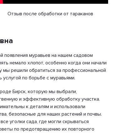
Отзыв после обработки от тараканов
вна
Людм
й появления муравьев на нашем садовом
Мы уже 
лять немало хлопот, особенно когда они начали
клещей,
у мы решили обратиться за профессиональной
приезжа
 услугой по борьбе с муравьями.
безопасн
как у на
ороде Бирск, которую мы выбрали,
твенную и эффективную обработку участка.
После о
имательны к деталям и использовали
впечатля
ва, безопасные для наших растений и почвы.
помогае
все уголки сада, где могли скрываться
любимом
советы по предотвращению их повторного
Очень р