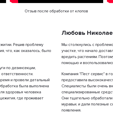
Отзыв после обработки от клопов
Любовь Николае
ежитии. Решив проблему
Мы столкнулись с проблемо
я, что, как оказалось, было
участке, что начало достав
вредить растениям. Поэтом
помощью и воспользовались
уги по дезинсекции,
 ответственности.
Компания "Пест сервис" в г
время и провели детальный
предоставила высококачес
Обработка была выполнена
Специалисты были очень вн
для здоровья человека
специализированные средст
щежития, где проживает
Они тщательно обработали 
муравьи, и дали полезные 
появления.