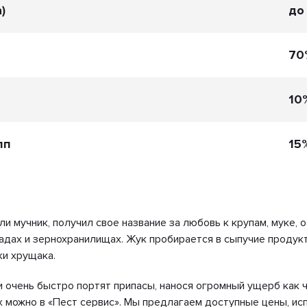
)
до
70
10
пп
15
и мучник, получил свое название за любовь к крупам, муке, о
адах и зернохранилищах. Жук пробирается в сыпучие продукт
ки хрущака.
и очень быстро портят припасы, нанося огромный ущерб как 
х можно в «Пест сервис». Мы предлагаем доступные цены, 