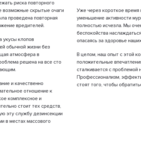
ежать риска повторного
се возможные скрытые очаги
Уже через короткое время
была проведена повторная
уменьшение активности мур
ожение вредителей.
полностью исчезла. Мы оче
беспокойства наслаждаться
а укусы клопов
опасаясь за здоровье наших
оей обычной жизни без
бщая атмосфера в
В целом, наш опыт с этой 
проблема решена на все сто
положительные впечатления
вающим.
сталкивается с проблемой 
Профессионализм, эффекти
ание и качественно
стоят того, чтобы обратить
мательное отношение к
кое комплексное и
ельно стоит тех средств,
ую эту службу дезинсекции
ми в местах массового