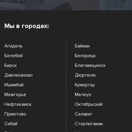
Мы в городах:
Агидель
Баймак
Белебей
Белорецк
Бирск
Благовещенск
Давлеканово
Дюртюли
Ишимбай
Кумертау
Межгорье
Мелеуз
Нефтекамск
Октябрьский
Приютово
Салават
Сибай
Стерлитамак