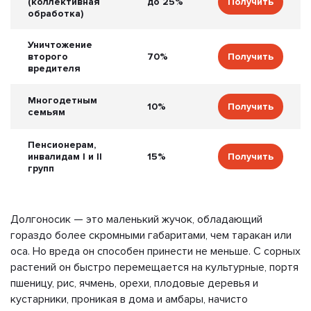
(коллективная
до 25%
Получить
обработка)
Уничтожение
второго
70%
Получить
вредителя
Многодетным
10%
Получить
семьям
Пенсионерам,
инвалидам I и II
15%
Получить
групп
Долгоносик — это маленький жучок, обладающий
гораздо более скромными габаритами, чем таракан или
оса. Но вреда он способен принести не меньше. С сорных
растений он быстро перемещается на культурные, портя
пшеницу, рис, ячмень, орехи, плодовые деревья и
кустарники, проникая в дома и амбары, начисто