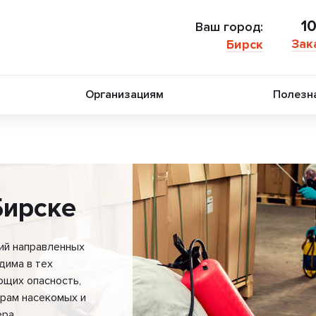
1
Ваш город:
Зак
Бирск
Организациям
Полезн
Бирске
ий направленных
дима в тех
ющих опасность,
урам насекомых и
ра.