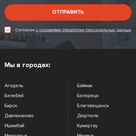
ОТПРАВИТЬ
Согласен
с условиями обработки персональных данных
Мы в городах:
Агидель
Баймак
Белебей
Белорецк
Бирск
Благовещенск
Давлеканово
Дюртюли
Ишимбай
Кумертау
Межгорье
Мелеуз