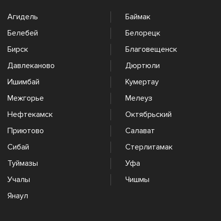
Агидель
Баймак
Белебей
Белорецк
Бирск
Благовещенск
Давлеканово
Дюртюли
Ишимбай
Кумертау
Межгорье
Мелеуз
Нефтекамск
Октябрьский
Приютово
Салават
Сибай
Стерлитамак
Туймазы
Уфа
Учалы
Чишмы
Янаул